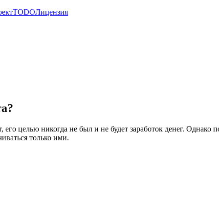
оект
TODO
Лицензия
та?
 его целью никогда не был и не будет заработок денег. Однако
чиваться только ими.