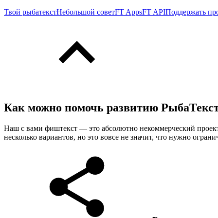
Твой рыбатекст
Небольшой совет
FT Apps
FT API
Поддержать пр
Как можно помочь развитию РыбаТекс
Наш с вами фиштекст — это абсолютно некоммерческий проект,
несколько вариантов, но это вовсе не значит, что нужно ограни